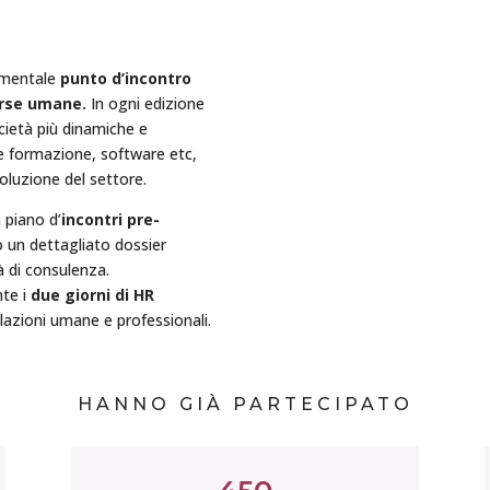
damentale
punto d’incontro
orse umane.
In ogni edizione
cietà più dinamiche e
 e formazione, software etc,
luzione del settore.
 piano d’
incontri pre-
 un dettagliato dossier
tà di consulenza.
nte i
due giorni di HR
elazioni umane e professionali.
HANNO GIÀ PARTECIPATO