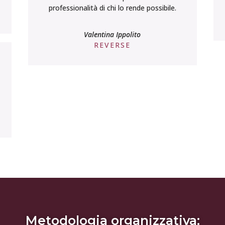
partecipanti sono davvero straordinari. Si
tocca con mano la passione e la
professionalità di chi lo rende possibile.
Valentina Ippolito
REVERSE