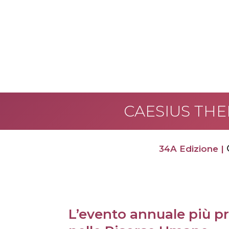
CAESIUS THER
34A Edizione |
L’evento annuale più p