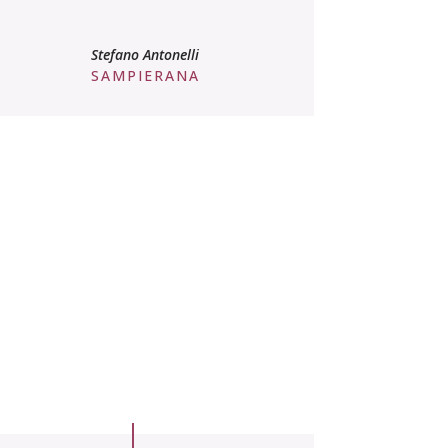
parteciperò alle future vostre iniziative.
Stefano Antonelli
SAMPIERANA